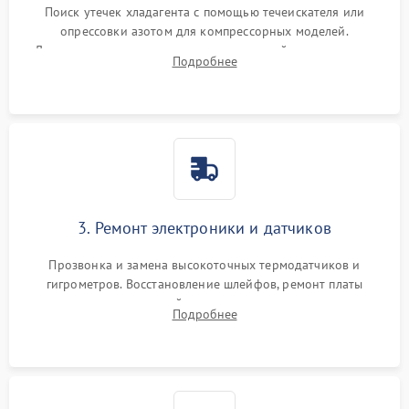
Поиск утечек хладагента с помощью течеискателя или
опрессовки азотом для компрессорных моделей.
Диагностика термоэлектрических модулей, радиаторов и
Подробнее
кулеров на предмет перегрева или выхода из строя.
3. Ремонт электроники и датчиков
Прозвонка и замена высокоточных термодатчиков и
гигрометров. Восстановление шлейфов, ремонт платы
управления, отвечающей за поддержание микроклимата.
Подробнее
Проверка систем защиты от УФ-излучения и подсветки.