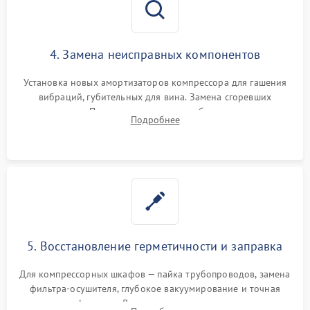
4. Замена неисправных компонентов
Установка новых амортизаторов компрессора для гашения
вибраций, губительных для вина. Замена сгоревших
элементов Пельтье, вентиляторов обдува, угольных
Подробнее
фильтров или поврежденных уплотнителей дверцы.
5. Восстановление герметичности и заправка
Для компрессорных шкафов — пайка трубопроводов, замена
фильтра-осушителя, глубокое вакуумирование и точная
заправка фреоном. Для термоэлектрических — замена