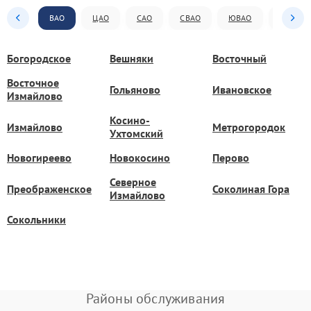
ВАО
ЦАО
САО
СВАО
ЮВАО
ЮАО
Богородское
Вешняки
Восточный
Восточное
Гольяново
Ивановское
Измайлово
Косино-
Измайлово
Метрогородок
Ухтомский
Новогиреево
Новокосино
Перово
Северное
Преображенское
Соколиная Гора
Измайлово
Сокольники
Районы обслуживания