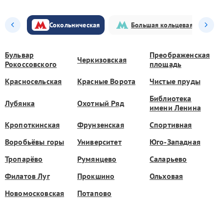
Сокольническая
Большая кольцевая
Бульвар
Преображенская
Черкизовская
Рокоссовского
площадь
Красносельская
Красные Ворота
Чистые пруды
Библиотека
Лубянка
Охотный Ряд
имени Ленина
Кропоткинская
Фрунзенская
Спортивная
Воробьёвы горы
Университет
Юго-Западная
Тропарёво
Румянцево
Саларьево
Филатов Луг
Прокшино
Ольховая
Новомосковская
Потапово