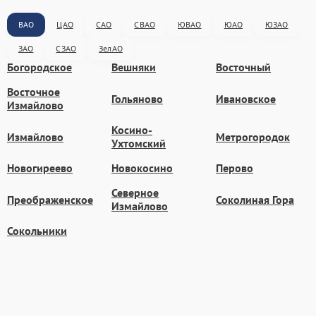
ВАО
ЦАО
САО
СВАО
ЮВАО
ЮАО
ЮЗАО
ЗАО
СЗАО
ЗелАО
Богородское
Вешняки
Восточный
Восточное
Гольяново
Ивановское
Измайлово
Косино-
Измайлово
Метрогородок
Ухтомский
Новогиреево
Новокосино
Перово
Северное
Преображенское
Соколиная Гора
Измайлово
Сокольники