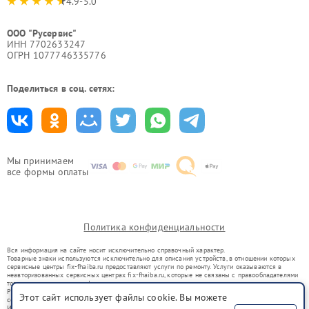
4.9-5.0
ООО "Русервис"
ИНН 7702633247
ОГРН 1077746335776
Поделиться в соц. сетях:
Мы принимаем
все формы оплаты
Политика конфиденциальности
Вся информация на сайте носит исключительно справочный характер.
Товарные знаки используются исключительно для описания устройств, в отношении которых
сервисные центры fix-fhaiba.ru предоставляют услуги по ремонту. Услуги оказываются в
неавторизованных сервисных центрах fix-fhaiba.ru, которые не связаны с правообладателями
товарных знаков или их официальными представителями.
Ремонт осуществляется для устройств, уже введенных в гражданский оборот в соответствии
Этот сайт использует файлы cookie. Вы можете
со статьей 1487 ГК РФ.
Использование товарных знаков не преследует цели индивидуализации услуг или введения