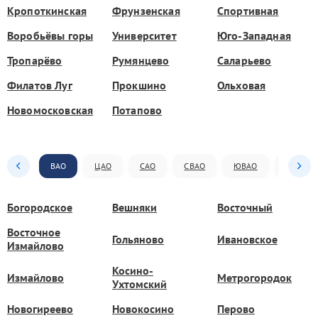
Кропоткинская
Фрунзенская
Спортивная
Воробьёвы горы
Университет
Юго-Западная
Тропарёво
Румянцево
Саларьево
Филатов Луг
Прокшино
Ольховая
Новомосковская
Потапово
ВАО
ЦАО
САО
СВАО
ЮВАО
ЮАО
Богородское
Вешняки
Восточный
Восточное
Гольяново
Ивановское
Измайлово
Косино-
Измайлово
Метрогородок
Ухтомский
Новогиреево
Новокосино
Перово