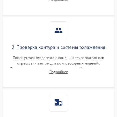
ошибок с модуля управления.
2. Проверка контура и системы охлаждения
Поиск утечек хладагента с помощью течеискателя или
опрессовки азотом для компрессорных моделей.
Диагностика термоэлектрических модулей, радиаторов и
Подробнее
кулеров на предмет перегрева или выхода из строя.