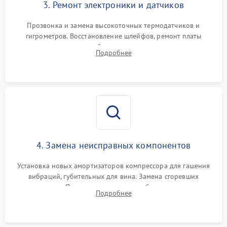
3. Ремонт электроники и датчиков
Прозвонка и замена высокоточных термодатчиков и
гигрометров. Восстановление шлейфов, ремонт платы
управления, отвечающей за поддержание микроклимата.
Подробнее
Проверка систем защиты от УФ-излучения и подсветки.
4. Замена неисправных компонентов
Установка новых амортизаторов компрессора для гашения
вибраций, губительных для вина. Замена сгоревших
элементов Пельтье, вентиляторов обдува, угольных
Подробнее
фильтров или поврежденных уплотнителей дверцы.