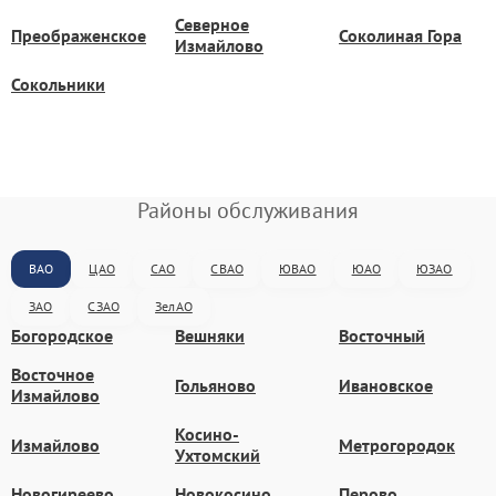
Северное
Преображенское
Соколиная Гора
Измайлово
Сокольники
Районы обслуживания
ВАО
ЦАО
САО
СВАО
ЮВАО
ЮАО
ЮЗАО
ЗАО
СЗАО
ЗелАО
Богородское
Вешняки
Восточный
Восточное
Гольяново
Ивановское
Измайлово
Косино-
Измайлово
Метрогородок
Ухтомский
Новогиреево
Новокосино
Перово