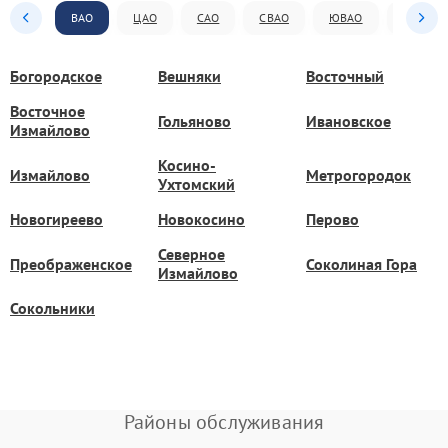
ВАО
ЦАО
САО
СВАО
ЮВАО
ЮАО
Богородское
Вешняки
Восточный
Восточное
Гольяново
Ивановское
Измайлово
Косино-
Измайлово
Метрогородок
Ухтомский
Новогиреево
Новокосино
Перово
Северное
Преображенское
Соколиная Гора
Измайлово
Сокольники
Районы обслуживания