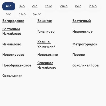
ВАО
ЦАО
САО
СВАО
ЮВАО
ЮАО
ЮЗАО
ЗАО
СЗАО
ЗелАО
Богородское
Вешняки
Восточный
Восточное
Гольяново
Ивановское
Измайлово
Косино-
Измайлово
Метрогородок
Ухтомский
Новогиреево
Новокосино
Перово
Северное
Преображенское
Соколиная Гора
Измайлово
Сокольники