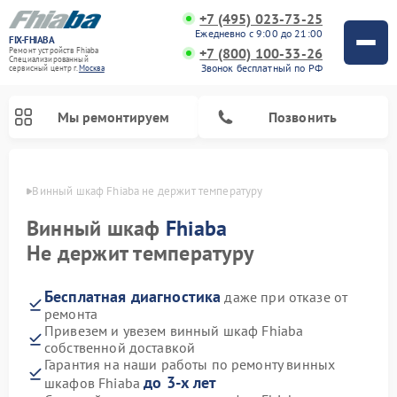
+7 (495) 023-73-25
Ежедневно с 9:00 до 21:00
FIX-FHIABA
+7 (800) 100-33-26
Ремонт устройств Fhiaba
Специализированный
Звонок бесплатный по РФ
cервисный центр г.
Москва
Мы ремонтируем
Позвонить
оскве
Винный шкаф Fhiaba не держит температуру
Винный шкаф
Fhiaba
Не держит температуру
Бесплатная диагностика
даже при отказе от
ремонта
Привезем и увезем винный шкаф Fhiaba
собственной доставкой
Гарантия на наши работы по ремонту винных
до 3-х лет
шкафов Fhiaba