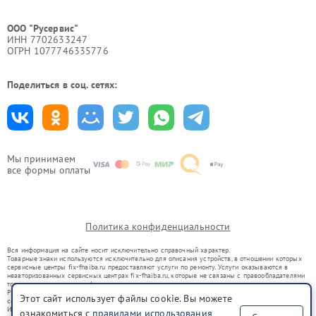
ООО "Русервис"
ИНН 7702633247
ОГРН 1077746335776
Поделиться в соц. сетях:
Мы принимаем
все формы оплаты
Политика конфиденциальности
Вся информация на сайте носит исключительно справочный характер.
Товарные знаки используются исключительно для описания устройств, в отношении которых
сервисные центры fix-fhaiba.ru предоставляют услуги по ремонту. Услуги оказываются в
неавторизованных сервисных центрах fix-fhaiba.ru, которые не связаны с правообладателями
товарных знаков или их официальными представителями.
Ремонт осуществляется для устройств, уже введенных в гражданский оборот в соответствии
Этот сайт использует файлы cookie. Вы можете
со статьей 1487 ГК РФ.
Использование товарных знаков не преследует цели индивидуализации услуг или введения
ознакомиться с
правилами использования