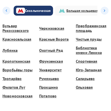
Сокольническая
Большая кольцевая
Бульвар
Преображенская
Черкизовская
Рокоссовского
площадь
Красносельская
Красные Ворота
Чистые пруды
Библиотека
Лубянка
Охотный Ряд
имени Ленина
Кропоткинская
Фрунзенская
Спортивная
Воробьёвы горы
Университет
Юго-Западная
Тропарёво
Румянцево
Саларьево
Филатов Луг
Прокшино
Ольховая
Новомосковская
Потапово