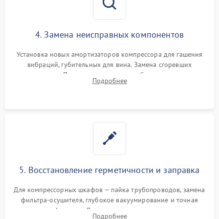
4. Замена неисправных компонентов
Установка новых амортизаторов компрессора для гашения
вибраций, губительных для вина. Замена сгоревших
элементов Пельтье, вентиляторов обдува, угольных
Подробнее
фильтров или поврежденных уплотнителей дверцы.
5. Восстановление герметичности и заправка
Для компрессорных шкафов — пайка трубопроводов, замена
фильтра-осушителя, глубокое вакуумирование и точная
заправка фреоном. Для термоэлектрических — замена
Подробнее