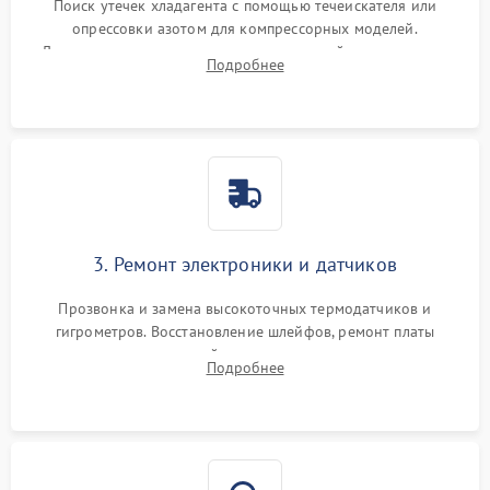
Поиск утечек хладагента с помощью течеискателя или
опрессовки азотом для компрессорных моделей.
Диагностика термоэлектрических модулей, радиаторов и
Подробнее
кулеров на предмет перегрева или выхода из строя.
3. Ремонт электроники и датчиков
Прозвонка и замена высокоточных термодатчиков и
гигрометров. Восстановление шлейфов, ремонт платы
управления, отвечающей за поддержание микроклимата.
Подробнее
Проверка систем защиты от УФ-излучения и подсветки.