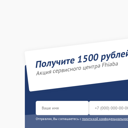
Получите 1500 рубле
Акция сервисного центра Fhiaba
Отправляя, Вы соглашаетесь с
политикой конфиденциально