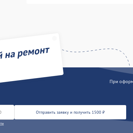
й на ремонт
При оформл
Отправить заявку и получить 1500 ₽
сти