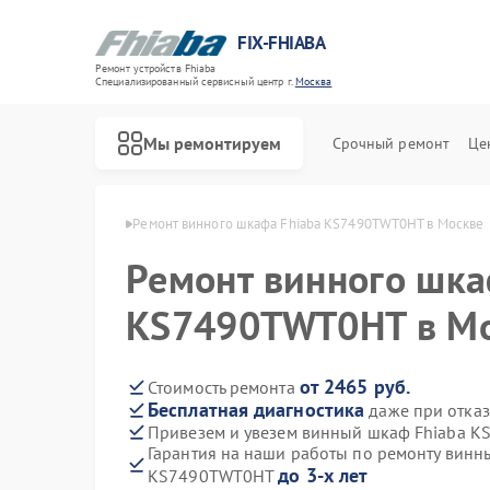
FIX-FHIABA
Ремонт устройств Fhiaba
Специализированный cервисный центр г.
Москва
Мы ремонтируем
Срочный ремонт
Це
Ремонт холодильников Fhiaba
фов Fhiaba в Москве
Ремонт винного шкафа Fhiaba KS7490TWT0HT в Москве
Ремонт винного шка
KS7490TWT0HT в М
от 2465 руб.
Стоимость ремонта
Бесплатная диагностика
даже при отказ
Привезем и увезем винный шкаф Fhiaba 
Гарантия на наши работы по ремонту винн
до 3-х лет
KS7490TWT0HT