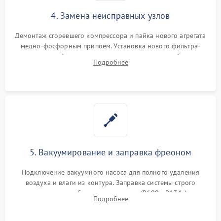
4. Замена неисправных узлов
Демонтаж сгоревшего компрессора и пайка нового агрегата
медно-фосфорным припоем. Установка нового фильтра-
осушителя. Замена изношенных вентиляторов обдува,
Подробнее
сломанных заслонок или поврежденных дверных петель.
5. Вакуумирование и заправка фреоном
Подключение вакуумного насоса для полного удаления
воздуха и влаги из контура. Заправка системы строго
дозированным объемом хладагента (R600a, R134a) по
Подробнее
электронным весам. Контроль рабочего давления в системе.