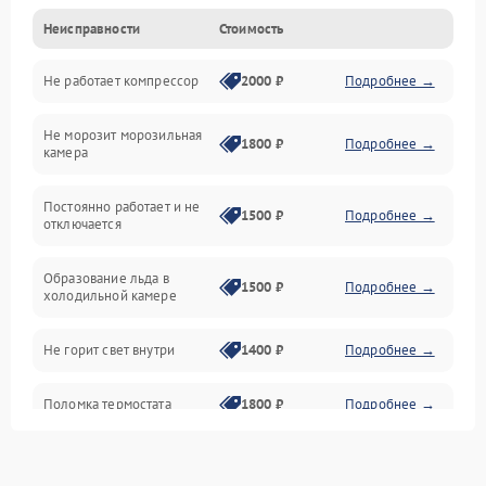
Неисправности
Стоимость
Механика
Не работает компрессор
2000 ₽
Подробнее →
Электропитание
Не морозит морозильная
Дренаж
1800 ₽
Подробнее →
камера
Оттайка
Постоянно работает и не
1500 ₽
Подробнее →
отключается
Программное обеспечение
Образование льда в
1500 ₽
Подробнее →
холодильной камере
Не горит свет внутри
1400 ₽
Подробнее →
Поломка термостата
1800 ₽
Подробнее →
Не работает вентилятор
1800 ₽
Подробнее →