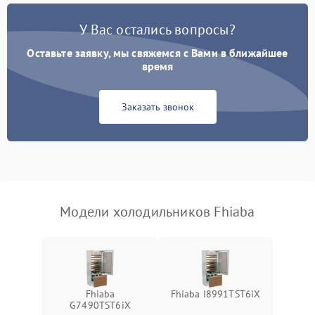
Поломка системы No Frost
2600 ₽
Подробнее →
У Вас остались вопросы?
Оставьте заявку, мы свяжемся с Вами в ближайшее
Образование конденсата
1800 ₽
Подробнее →
на стенках
время
Сбой в работе инвертора
2100 ₽
Подробнее →
Заказать звонок
Запах горелого при
2000 ₽
Подробнее →
работе
Не включается
1000 ₽
Подробнее →
холодильник
Модели холодильников Fhiaba
Проблемы с системой
автоматической
1800 ₽
Подробнее →
разморозки
Fhiaba
Fhiaba I8991TST6iX
G7490TST6iX