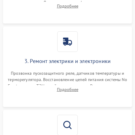
течеискателем. Демонтаж старого фильтра-осушителя и
Подробнее
продувка капиллярной трубки для устранения засоров.
3. Ремонт электрики и электроники
Прозвонка пускозащитного реле, датчиков температуры и
терморегулятора. Восстановление цепей питания системы No
Frost, включая ТЭН оттайки и вентилятор. Ремонт или замена
Подробнее
платы управления при сбоях алгоритмов.