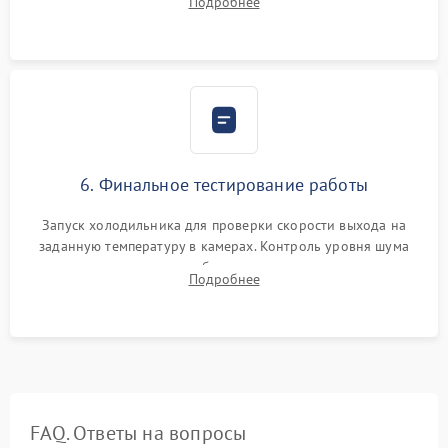
Подробнее
электронным весам. Контроль рабочего давления в системе.
6. Финальное тестирование работы
Запуск холодильника для проверки скорости выхода на
заданную температуру в камерах. Контроль уровня шума
компрессора, отсутствия обмерзания стенок и корректного
Подробнее
срабатывания системы автоматической оттайки.
FAQ. Ответы на вопросы