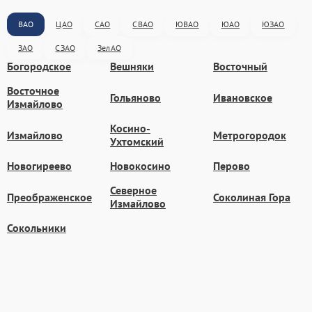
ВАО
ЦАО
САО
СВАО
ЮВАО
ЮАО
ЮЗАО
ЗАО
СЗАО
ЗелАО
Богородское
Вешняки
Восточный
Восточное
Гольяново
Ивановское
Измайлово
Косино-
Измайлово
Метрогородок
Ухтомский
Новогиреево
Новокосино
Перово
Северное
Преображенское
Соколиная Гора
Измайлово
Сокольники