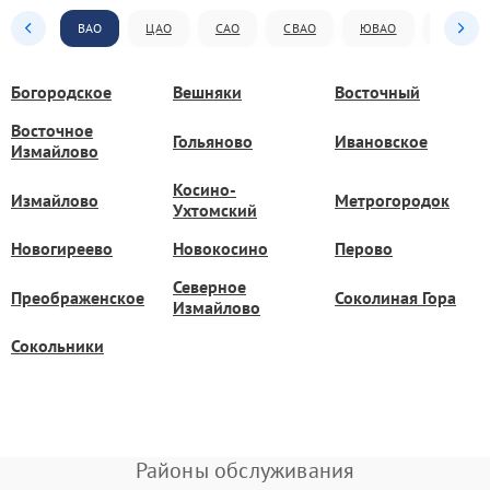
ВАО
ЦАО
САО
СВАО
ЮВАО
ЮАО
Богородское
Вешняки
Восточный
Восточное
Гольяново
Ивановское
Измайлово
Косино-
Измайлово
Метрогородок
Ухтомский
Новогиреево
Новокосино
Перово
Северное
Преображенское
Соколиная Гора
Измайлово
Сокольники
Районы обслуживания