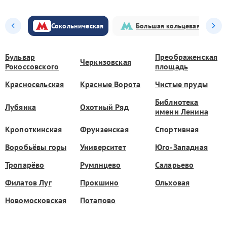
Сокольническая
Большая кольцевая
Бульвар
Преображенская
Черкизовская
Рокоссовского
площадь
Красносельская
Красные Ворота
Чистые пруды
Библиотека
Лубянка
Охотный Ряд
имени Ленина
Кропоткинская
Фрунзенская
Спортивная
Воробьёвы горы
Университет
Юго-Западная
Тропарёво
Румянцево
Саларьево
Филатов Луг
Прокшино
Ольховая
Новомосковская
Потапово