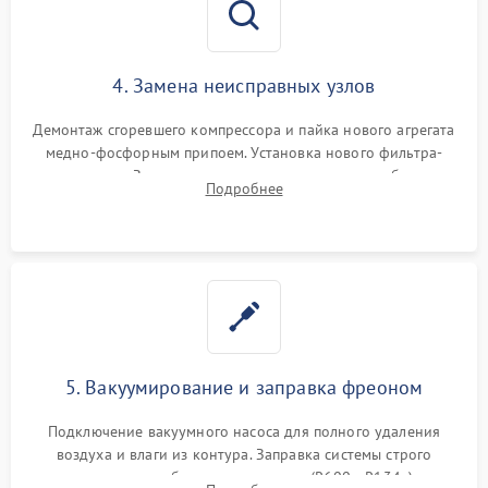
4. Замена неисправных узлов
Демонтаж сгоревшего компрессора и пайка нового агрегата
медно-фосфорным припоем. Установка нового фильтра-
осушителя. Замена изношенных вентиляторов обдува,
Подробнее
сломанных заслонок или поврежденных дверных петель.
5. Вакуумирование и заправка фреоном
Подключение вакуумного насоса для полного удаления
воздуха и влаги из контура. Заправка системы строго
дозированным объемом хладагента (R600a, R134a) по