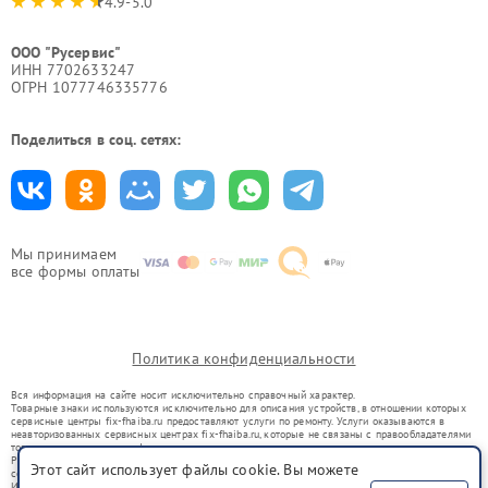
4.9-5.0
ООО "Русервис"
ИНН 7702633247
ОГРН 1077746335776
Поделиться в соц. сетях:
Мы принимаем
все формы оплаты
Политика конфиденциальности
Вся информация на сайте носит исключительно справочный характер.
Товарные знаки используются исключительно для описания устройств, в отношении которых
сервисные центры fix-fhaiba.ru предоставляют услуги по ремонту. Услуги оказываются в
неавторизованных сервисных центрах fix-fhaiba.ru, которые не связаны с правообладателями
товарных знаков или их официальными представителями.
Ремонт осуществляется для устройств, уже введенных в гражданский оборот в соответствии
Этот сайт использует файлы cookie. Вы можете
со статьей 1487 ГК РФ.
Использование товарных знаков не преследует цели индивидуализации услуг или введения