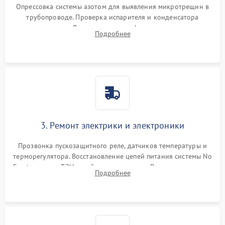
Опрессовка системы азотом для выявления микротрещин в
трубопроводе. Проверка испарителя и конденсатора
течеискателем. Демонтаж старого фильтра-осушителя и
Подробнее
продувка капиллярной трубки для устранения засоров.
3. Ремонт электрики и электроники
Прозвонка пускозащитного реле, датчиков температуры и
терморегулятора. Восстановление цепей питания системы No
Frost, включая ТЭН оттайки и вентилятор. Ремонт или замена
Подробнее
платы управления при сбоях алгоритмов.