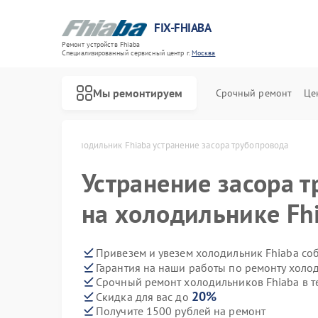
FIX-FHIABA
Ремонт устройств Fhiaba
Специализированный cервисный центр г.
Москва
Мы ремонтируем
Срочный ремонт
Це
Ремонт винных шкафов Fhiaba
Fhiaba в Москве
Холодильник Fhiaba устранение засора трубопровода
Устранение засора 
на холодильнике Fh
Привезем и увезем холодильник Fhiaba со
Гарантия на наши работы по ремонту холо
Срочный ремонт холодильников Fhiaba в т
20%
Скидка для вас до
Получите 1500 рублей на ремонт