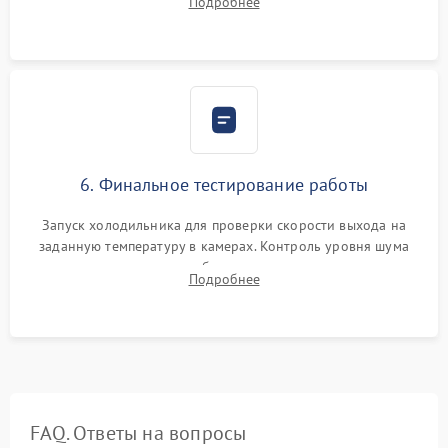
Подробнее
электронным весам. Контроль рабочего давления в системе.
6. Финальное тестирование работы
Запуск холодильника для проверки скорости выхода на
заданную температуру в камерах. Контроль уровня шума
компрессора, отсутствия обмерзания стенок и корректного
Подробнее
срабатывания системы автоматической оттайки.
FAQ. Ответы на вопросы