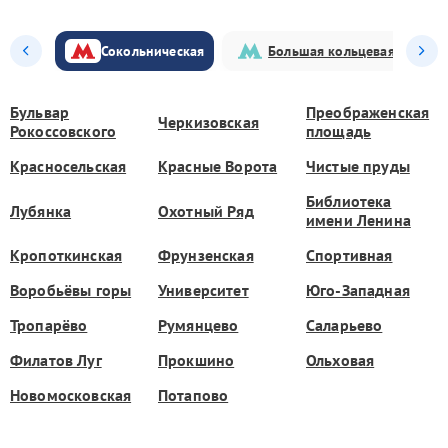
Сокольническая
Большая кольцевая
Бульвар
Преображенская
Черкизовская
Рокоссовского
площадь
Красносельская
Красные Ворота
Чистые пруды
Библиотека
Лубянка
Охотный Ряд
имени Ленина
Кропоткинская
Фрунзенская
Спортивная
Воробьёвы горы
Университет
Юго-Западная
Тропарёво
Румянцево
Саларьево
Филатов Луг
Прокшино
Ольховая
Новомосковская
Потапово