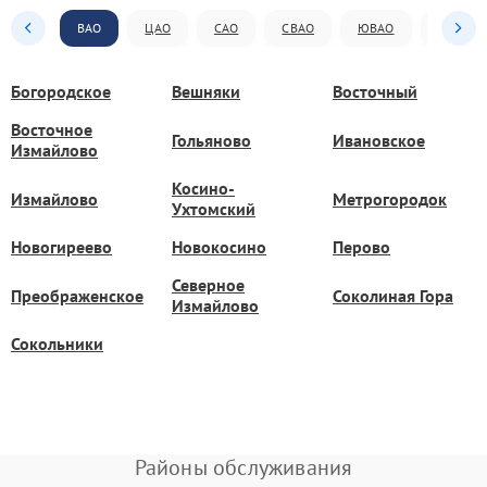
ВАО
ЦАО
САО
СВАО
ЮВАО
ЮАО
Богородское
Вешняки
Восточный
Восточное
Гольяново
Ивановское
Измайлово
Косино-
Измайлово
Метрогородок
Ухтомский
Новогиреево
Новокосино
Перово
Северное
Преображенское
Соколиная Гора
Измайлово
Сокольники
Районы обслуживания