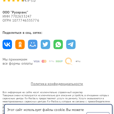
4.9-5.0
ООО "Русервис"
ИНН 7702633247
ОГРН 1077746335776
Поделиться в соц. сетях:
Мы принимаем
все формы оплаты
Политика конфиденциальности
Вся информация на сайте носит исключительно справочный характер.
Товарные знаки используются исключительно для описания устройств, в отношении которых
сервисные центры fix-fhaiba.ru предоставляют услуги по ремонту. Услуги оказываются в
неавторизованных сервисных центрах fix-fhaiba.ru, которые не связаны с правообладателями
товарных знаков или их официальными представителями.
Ремонт осуществляется для устройств, уже введенных в гражданский оборот в соответствии
Этот сайт использует файлы cookie. Вы можете
со статьей 1487 ГК РФ.
Использование товарных знаков не преследует цели индивидуализации услуг или введения