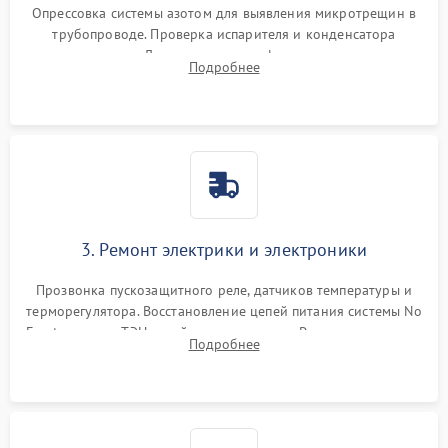
Опрессовка системы азотом для выявления микротрещин в
трубопроводе. Проверка испарителя и конденсатора
течеискателем. Демонтаж старого фильтра-осушителя и
Подробнее
продувка капиллярной трубки для устранения засоров.
3. Ремонт электрики и электроники
Прозвонка пускозащитного реле, датчиков температуры и
терморегулятора. Восстановление цепей питания системы No
Frost, включая ТЭН оттайки и вентилятор. Ремонт или замена
Подробнее
платы управления при сбоях алгоритмов.