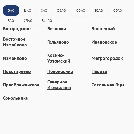
ВАО
ЦАО
САО
СВАО
ЮВАО
ЮАО
ЮЗАО
ЗАО
СЗАО
ЗелАО
Богородское
Вешняки
Восточный
Восточное
Гольяново
Ивановское
Измайлово
Косино-
Измайлово
Метрогородок
Ухтомский
Новогиреево
Новокосино
Перово
Северное
Преображенское
Соколиная Гора
Измайлово
Сокольники