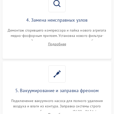
4. Замена неисправных узлов
Демонтаж сгоревшего компрессора и пайка нового агрегата
медно-фосфорным припоем. Установка нового фильтра-
осушителя. Замена изношенных вентиляторов обдува,
Подробнее
сломанных заслонок или поврежденных дверных петель.
5. Вакуумирование и заправка фреоном
Подключение вакуумного насоса для полного удаления
воздуха и влаги из контура. Заправка системы строго
дозированным объемом хладагента (R600a, R134a) по