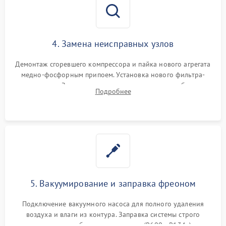
4. Замена неисправных узлов
Демонтаж сгоревшего компрессора и пайка нового агрегата
медно-фосфорным припоем. Установка нового фильтра-
осушителя. Замена изношенных вентиляторов обдува,
Подробнее
сломанных заслонок или поврежденных дверных петель.
5. Вакуумирование и заправка фреоном
Подключение вакуумного насоса для полного удаления
воздуха и влаги из контура. Заправка системы строго
дозированным объемом хладагента (R600a, R134a) по