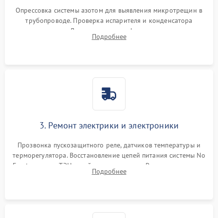
Опрессовка системы азотом для выявления микротрещин в
трубопроводе. Проверка испарителя и конденсатора
течеискателем. Демонтаж старого фильтра-осушителя и
Подробнее
продувка капиллярной трубки для устранения засоров.
3. Ремонт электрики и электроники
Прозвонка пускозащитного реле, датчиков температуры и
терморегулятора. Восстановление цепей питания системы No
Frost, включая ТЭН оттайки и вентилятор. Ремонт или замена
Подробнее
платы управления при сбоях алгоритмов.