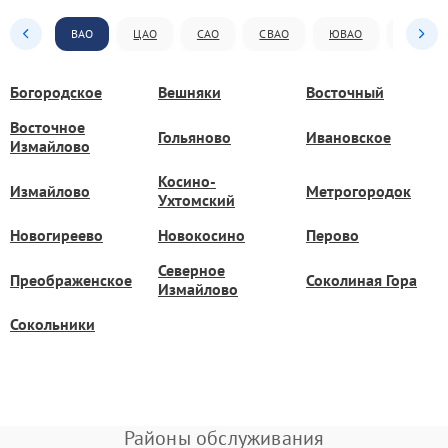
ВАО
ЦАО
САО
СВАО
ЮВАО
ЮАО
Богородское
Вешняки
Восточный
Восточное
Гольяново
Ивановское
Измайлово
Косино-
Измайлово
Метрогородок
Ухтомский
Новогиреево
Новокосино
Перово
Северное
Преображенское
Соколиная Гора
Измайлово
Сокольники
Районы обслуживания