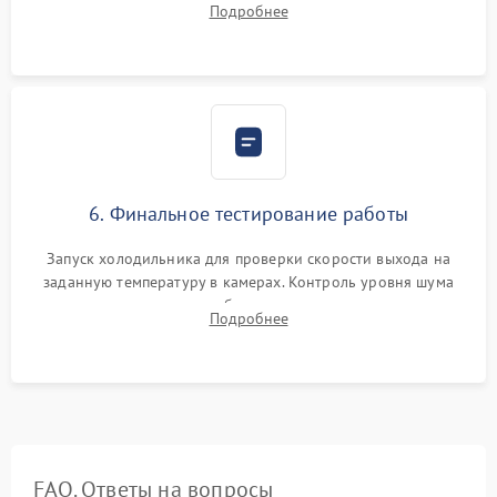
Подробнее
электронным весам. Контроль рабочего давления в системе.
6. Финальное тестирование работы
Запуск холодильника для проверки скорости выхода на
заданную температуру в камерах. Контроль уровня шума
компрессора, отсутствия обмерзания стенок и корректного
Подробнее
срабатывания системы автоматической оттайки.
FAQ. Ответы на вопросы