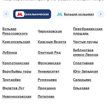
Сокольническая
Большая кольцевая
Бульвар
Преображенская
Черкизовская
Рокоссовского
площадь
Красносельская
Красные Ворота
Чистые пруды
Библиотека
Лубянка
Охотный Ряд
имени Ленина
Кропоткинская
Фрунзенская
Спортивная
Воробьёвы горы
Университет
Юго-Западная
Тропарёво
Румянцево
Саларьево
Филатов Луг
Прокшино
Ольховая
Новомосковская
Потапово