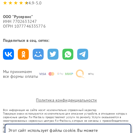
4.9-5.0
ООО "Русервис"
ИНН 7702633247
ОГРН 1077746335776
Поделиться в соц. сетях:
Мы принимаем
все формы оплаты
Политика конфиденциальности
Вся информация на сайте носит исключительно справочный характер.
Товарные знаки используются исключительно для описания устройств, в отношении которых
сервисные центры fix-fhaiba.ru предоставляют услуги по ремонту. Услуги оказываются в
неавторизованных сервисных центрах fix-fhaiba.ru, которые не связаны с правообладателями
товарных знаков или их официальными представителями.
Ремонт осуществляется для устройств, уже введенных в гражданский оборот в соответствии
Этот сайт использует файлы cookie. Вы можете
со статьей 1487 ГК РФ.