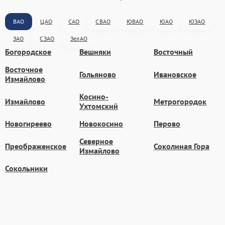
ВАО
ЦАО
САО
СВАО
ЮВАО
ЮАО
ЮЗАО
ЗАО
СЗАО
ЗелАО
Богородское
Вешняки
Восточный
Восточное
Гольяново
Ивановское
Измайлово
Косино-
Измайлово
Метрогородок
Ухтомский
Новогиреево
Новокосино
Перово
Северное
Преображенское
Соколиная Гора
Измайлово
Сокольники