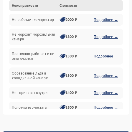
Неисправности
Стоимость
Механика
Не работает компрессор
2000 ₽
Подробнее →
Электропитание
Не морозит морозильная
Дренаж
1800 ₽
Подробнее →
камера
Оттайка
Постоянно работает и не
1500 ₽
Подробнее →
отключается
Программное обеспечение
Образование льда в
1500 ₽
Подробнее →
холодильной камере
Не горит свет внутри
1400 ₽
Подробнее →
Поломка термостата
1800 ₽
Подробнее →
Не работает вентилятор
1800 ₽
Подробнее →