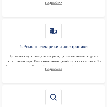
течеискателем. Демонтаж старого фильтра-осушителя и
Подробнее
продувка капиллярной трубки для устранения засоров.
3. Ремонт электрики и электроники
Прозвонка пускозащитного реле, датчиков температуры и
терморегулятора. Восстановление цепей питания системы No
Frost, включая ТЭН оттайки и вентилятор. Ремонт или замена
Подробнее
платы управления при сбоях алгоритмов.