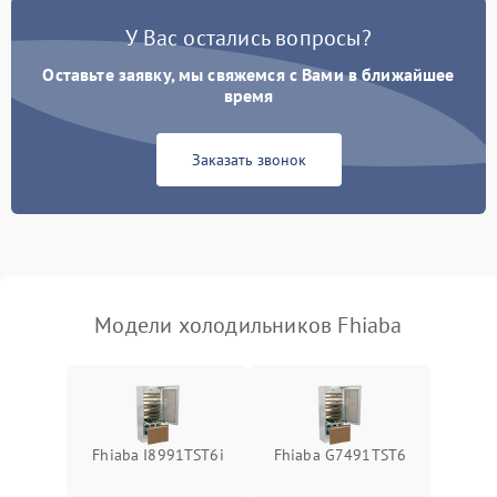
Поломка системы No Frost
2600 ₽
Подробнее →
У Вас остались вопросы?
Оставьте заявку, мы свяжемся с Вами в ближайшее
Образование конденсата
1800 ₽
Подробнее →
на стенках
время
Сбой в работе инвертора
2100 ₽
Подробнее →
Заказать звонок
Запах горелого при
2000 ₽
Подробнее →
работе
Не включается
1000 ₽
Подробнее →
холодильник
Модели холодильников Fhiaba
Проблемы с системой
автоматической
1800 ₽
Подробнее →
разморозки
Fhiaba I8991TST6i
Fhiaba G7491TST6