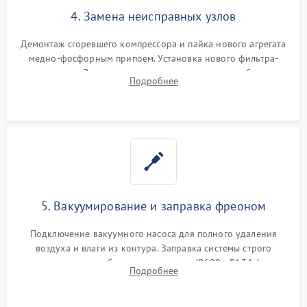
4. Замена неисправных узлов
Демонтаж сгоревшего компрессора и пайка нового агрегата
медно-фосфорным припоем. Установка нового фильтра-
осушителя. Замена изношенных вентиляторов обдува,
Подробнее
сломанных заслонок или поврежденных дверных петель.
5. Вакуумирование и заправка фреоном
Подключение вакуумного насоса для полного удаления
воздуха и влаги из контура. Заправка системы строго
дозированным объемом хладагента (R600a, R134a) по
Подробнее
электронным весам. Контроль рабочего давления в системе.