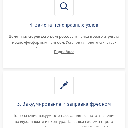
4. Замена неисправных узлов
Демонтаж сгоревшего компрессора и пайка нового агрегата
медно-фосфорным припоем. Установка нового фильтра-
осушителя. Замена изношенных вентиляторов обдува,
Подробнее
сломанных заслонок или поврежденных дверных петель.
5. Вакуумирование и заправка фреоном
Подключение вакуумного насоса для полного удаления
воздуха и влаги из контура. Заправка системы строго
дозированным объемом хладагента (R600a, R134a) по