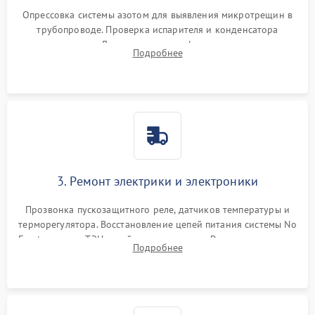
Опрессовка системы азотом для выявления микротрещин в
трубопроводе. Проверка испарителя и конденсатора
течеискателем. Демонтаж старого фильтра-осушителя и
Подробнее
продувка капиллярной трубки для устранения засоров.
3. Ремонт электрики и электроники
Прозвонка пускозащитного реле, датчиков температуры и
терморегулятора. Восстановление цепей питания системы No
Frost, включая ТЭН оттайки и вентилятор. Ремонт или замена
Подробнее
платы управления при сбоях алгоритмов.