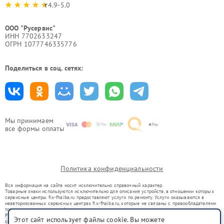
4.9-5.0
ООО "Русервис"
ИНН 7702633247
ОГРН 1077746335776
Поделиться в соц. сетях:
Мы принимаем
все формы оплаты
Политика конфиденциальности
Вся информация на сайте носит исключительно справочный характер.
Товарные знаки используются исключительно для описания устройств, в отношении которых
сервисные центры fix-fhaiba.ru предоставляют услуги по ремонту. Услуги оказываются в
неавторизованных сервисных центрах fix-fhaiba.ru, которые не связаны с правообладателями
товарных знаков или их официальными представителями.
Ремонт осуществляется для устройств, уже введенных в гражданский оборот в соответствии
Этот сайт использует файлы cookie. Вы можете
со статьей 1487 ГК РФ.