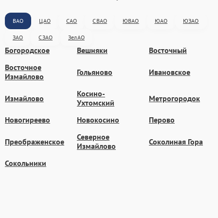
ВАО
ЦАО
САО
СВАО
ЮВАО
ЮАО
ЮЗАО
ЗАО
СЗАО
ЗелАО
Богородское
Вешняки
Восточный
Восточное
Гольяново
Ивановское
Измайлово
Косино-
Измайлово
Метрогородок
Ухтомский
Новогиреево
Новокосино
Перово
Северное
Преображенское
Соколиная Гора
Измайлово
Сокольники