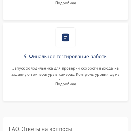
Подробнее
электронным весам. Контроль рабочего давления в системе.
6. Финальное тестирование работы
Запуск холодильника для проверки скорости выхода на
заданную температуру в камерах. Контроль уровня шума
компрессора, отсутствия обмерзания стенок и корректного
Подробнее
срабатывания системы автоматической оттайки.
FAQ. Ответы на вопросы