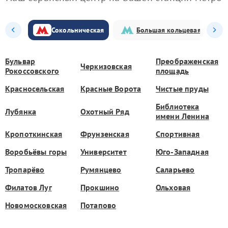
Сокольническая
Большая кольцевая
Бульвар
Преображенская
Черкизовская
Рокоссовского
площадь
Красносельская
Красные Ворота
Чистые пруды
Библиотека
Лубянка
Охотный Ряд
имени Ленина
Кропоткинская
Фрунзенская
Спортивная
Воробьёвы горы
Университет
Юго-Западная
Тропарёво
Румянцево
Саларьево
Филатов Луг
Прокшино
Ольховая
Новомосковская
Потапово