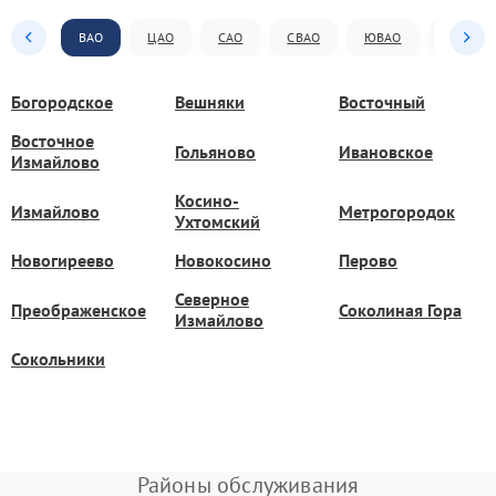
ВАО
ЦАО
САО
СВАО
ЮВАО
ЮАО
Богородское
Вешняки
Восточный
Восточное
Гольяново
Ивановское
Измайлово
Косино-
Измайлово
Метрогородок
Ухтомский
Новогиреево
Новокосино
Перово
Северное
Преображенское
Соколиная Гора
Измайлово
Сокольники
Районы обслуживания