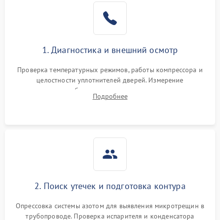
Образование конденсата
1800 ₽
Подробнее →
на стенках
Сбой в работе инвертора
2100 ₽
Подробнее →
1. Диагностика и внешний осмотр
Запах горелого при
2000 ₽
Подробнее →
Проверка температурных режимов, работы компрессора и
работе
целостности уплотнителей дверей. Измерение
сопротивления обмоток мотора, проверка термостата и
Не включается
Подробнее
1000 ₽
Подробнее →
считывание кодов ошибок с электронного дисплея.
холодильник
Проблемы с системой
автоматической
1800 ₽
Подробнее →
разморозки
2. Поиск утечек и подготовка контура
Опрессовка системы азотом для выявления микротрещин в
трубопроводе. Проверка испарителя и конденсатора