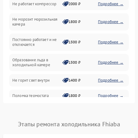
Не работает компрессор
2000 ₽
Подробнее →
Электропитание
Не морозит морозильная
Дренаж
1800 ₽
Подробнее →
камера
Оттайка
Постоянно работает и не
1500 ₽
Подробнее →
отключается
Программное обеспечение
Образование льда в
1500 ₽
Подробнее →
холодильной камере
Не горит свет внутри
1400 ₽
Подробнее →
Поломка термостата
1800 ₽
Подробнее →
Не работает вентилятор
1800 ₽
Подробнее →
Этапы ремонта холодильника Fhiaba
Поломка системы No Frost
2600 ₽
Подробнее →