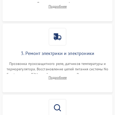
течеискателем. Демонтаж старого фильтра-осушителя и
Подробнее
продувка капиллярной трубки для устранения засоров.
3. Ремонт электрики и электроники
Прозвонка пускозащитного реле, датчиков температуры и
терморегулятора. Восстановление цепей питания системы No
Frost, включая ТЭН оттайки и вентилятор. Ремонт или замена
Подробнее
платы управления при сбоях алгоритмов.