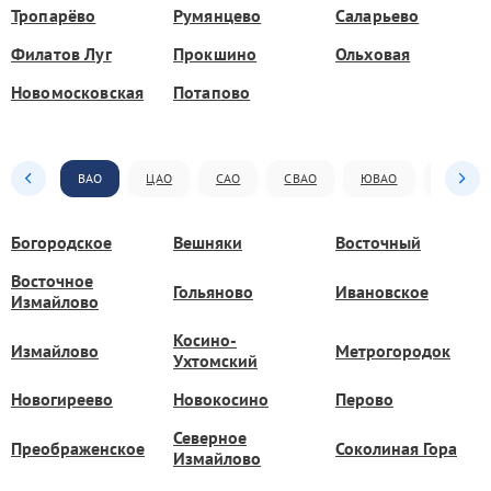
Тропарёво
Румянцево
Саларьево
Филатов Луг
Прокшино
Ольховая
Новомосковская
Потапово
ВАО
ЦАО
САО
СВАО
ЮВАО
ЮАО
Богородское
Вешняки
Восточный
Восточное
Гольяново
Ивановское
Измайлово
Косино-
Измайлово
Метрогородок
Ухтомский
Новогиреево
Новокосино
Перово
Северное
Преображенское
Соколиная Гора
Измайлово