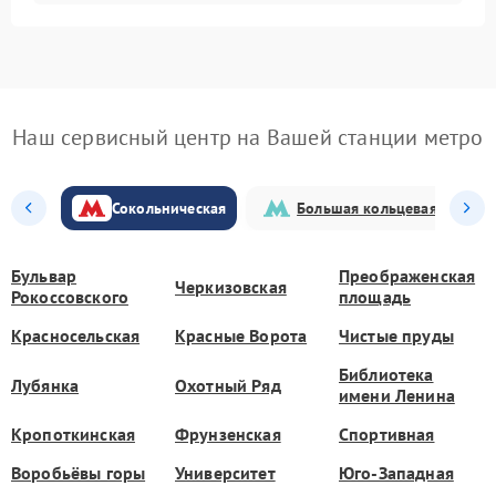
Наш сервисный центр на Вашей станции метро
Сокольническая
Большая кольцевая
Бульвар
Преображенская
Черкизовская
Рокоссовского
площадь
Красносельская
Красные Ворота
Чистые пруды
Библиотека
Лубянка
Охотный Ряд
имени Ленина
Кропоткинская
Фрунзенская
Спортивная
Воробьёвы горы
Университет
Юго-Западная