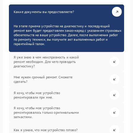
Какие документы вы предоставляете?
На этапе приема устройства на диагностику и последующий
ремонт вам будет предоставлен заказ-наряд с указанием страховых
обязательств на ваше устройство. Далее, после выполнения работ
по ремонту техники, вы получите акт выполненных работ и
гарантийный талон.
Я уже знаю в чем неисправность и какой
ремонт необходим. Для чего проводить
диагностику?
Мне нужен срочный ремонт. Сможете
сделать?
Я хочу, чтобы мое устройство
ремонтировали при мне.
Я хочу, чтобы мое устройство
ремонтировалось только оригинальными
запчастями.
Как я узнаю, что мое устройство готово?