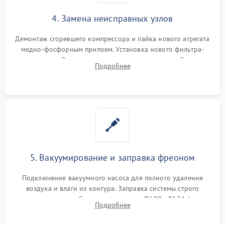
4. Замена неисправных узлов
Демонтаж сгоревшего компрессора и пайка нового агрегата
медно-фосфорным припоем. Установка нового фильтра-
осушителя. Замена изношенных вентиляторов обдува,
Подробнее
сломанных заслонок или поврежденных дверных петель.
5. Вакуумирование и заправка фреоном
Подключение вакуумного насоса для полного удаления
воздуха и влаги из контура. Заправка системы строго
дозированным объемом хладагента (R600a, R134a) по
Подробнее
электронным весам. Контроль рабочего давления в системе.