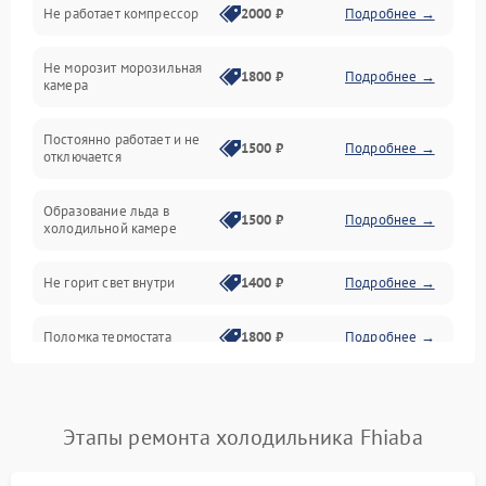
Не работает компрессор
2000 ₽
Подробнее →
Электропитание
Не морозит морозильная
Дренаж
1800 ₽
Подробнее →
камера
Оттайка
Постоянно работает и не
1500 ₽
Подробнее →
отключается
Программное обеспечение
Образование льда в
1500 ₽
Подробнее →
холодильной камере
Не горит свет внутри
1400 ₽
Подробнее →
Поломка термостата
1800 ₽
Подробнее →
Не работает вентилятор
1800 ₽
Подробнее →
Этапы ремонта холодильника Fhiaba
Поломка системы No Frost
2600 ₽
Подробнее →