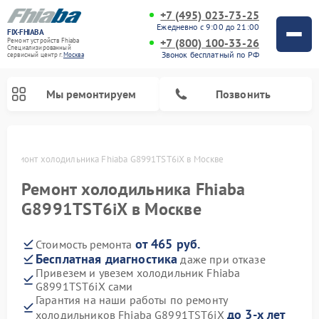
+7 (495) 023-73-25
Ежедневно с 9:00 до 21:00
FIX-FHIABA
+7 (800) 100-33-26
Ремонт устройств Fhiaba
Специализированный
Звонок бесплатный по РФ
cервисный центр г.
Москва
Мы ремонтируем
Позвонить
е
Ремонт холодильника Fhiaba G8991TST6iX в Москве
Ремонт холодильника Fhiaba
G8991TST6iX в Москве
от 465 руб.
Стоимость ремонта
Бесплатная диагностика
даже при отказе
Привезем и увезем холодильник Fhiaba
G8991TST6iX сами
Гарантия на наши работы по ремонту
до 3-х лет
холодильников Fhiaba G8991TST6iX