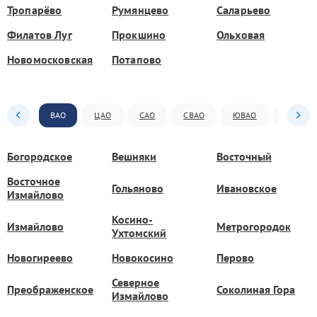
Тропарёво
Румянцево
Саларьево
Филатов Луг
Прокшино
Ольховая
Новомосковская
Потапово
ВАО
ЦАО
САО
СВАО
ЮВАО
ЮАО
Богородское
Вешняки
Восточный
Восточное
Гольяново
Ивановское
Измайлово
Косино-
Измайлово
Метрогородок
Ухтомский
Новогиреево
Новокосино
Перово
Северное
Преображенское
Соколиная Гора
Измайлово