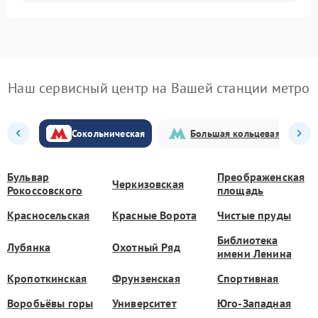
Наш сервисный центр на Вашей станции метро
Сокольническая
Большая кольцевая
Бульвар
Преображенская
Черкизовская
Рокоссовского
площадь
Красносельская
Красные Ворота
Чистые пруды
Библиотека
Лубянка
Охотный Ряд
имени Ленина
Кропоткинская
Фрунзенская
Спортивная
Воробьёвы горы
Университет
Юго-Западная