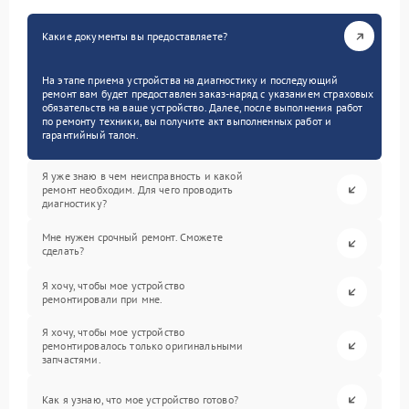
Какие документы вы предоставляете?
На этапе приема устройства на диагностику и последующий
ремонт вам будет предоставлен заказ-наряд с указанием страховых
обязательств на ваше устройство. Далее, после выполнения работ
по ремонту техники, вы получите акт выполненных работ и
гарантийный талон.
Я уже знаю в чем неисправность и какой
ремонт необходим. Для чего проводить
диагностику?
Мне нужен срочный ремонт. Сможете
сделать?
Я хочу, чтобы мое устройство
ремонтировали при мне.
Я хочу, чтобы мое устройство
ремонтировалось только оригинальными
запчастями.
Как я узнаю, что мое устройство готово?