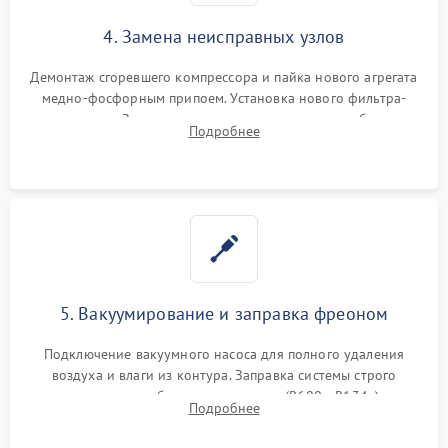
4. Замена неисправных узлов
Демонтаж сгоревшего компрессора и пайка нового агрегата
медно-фосфорным припоем. Установка нового фильтра-
осушителя. Замена изношенных вентиляторов обдува,
Подробнее
сломанных заслонок или поврежденных дверных петель.
5. Вакуумирование и заправка фреоном
Подключение вакуумного насоса для полного удаления
воздуха и влаги из контура. Заправка системы строго
дозированным объемом хладагента (R600a, R134a) по
Подробнее
электронным весам. Контроль рабочего давления в системе.