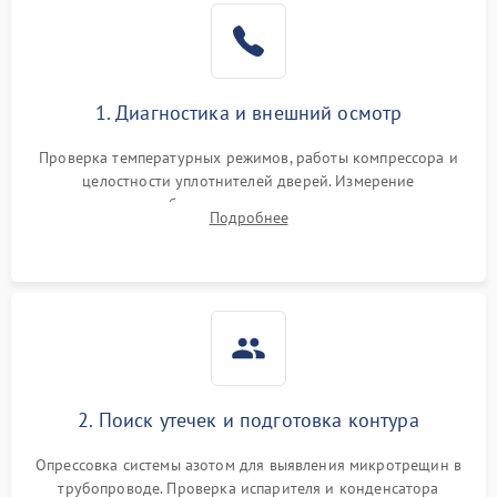
Образование конденсата
1800 ₽
Подробнее →
на стенках
Сбой в работе инвертора
2100 ₽
Подробнее →
1. Диагностика и внешний осмотр
Запах горелого при
2000 ₽
Подробнее →
Проверка температурных режимов, работы компрессора и
работе
целостности уплотнителей дверей. Измерение
сопротивления обмоток мотора, проверка термостата и
Не включается
Подробнее
1000 ₽
Подробнее →
считывание кодов ошибок с электронного дисплея.
холодильник
Проблемы с системой
автоматической
1800 ₽
Подробнее →
разморозки
2. Поиск утечек и подготовка контура
Опрессовка системы азотом для выявления микротрещин в
трубопроводе. Проверка испарителя и конденсатора