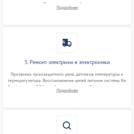
течеискателем. Демонтаж старого фильтра-осушителя и
Подробнее
продувка капиллярной трубки для устранения засоров.
3. Ремонт электрики и электроники
Прозвонка пускозащитного реле, датчиков температуры и
терморегулятора. Восстановление цепей питания системы No
Frost, включая ТЭН оттайки и вентилятор. Ремонт или замена
Подробнее
платы управления при сбоях алгоритмов.